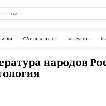
винки
Об издательстве
Как купить
Ко
ература народов Ро
тология