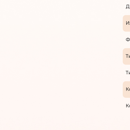
Д
И
Ф
Т
Т
К
К