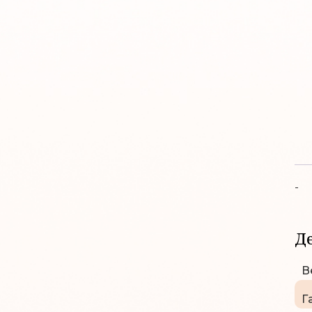
-
Д
В
Г