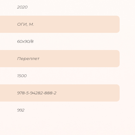
2020
ОГИ, М.
60х90/8
Переплет
1500
978-5-94282-888-2
992