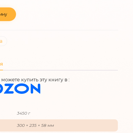
ину
а
я
 можете купить эту книгу в :
3450 г
300 × 235 × 58 мм