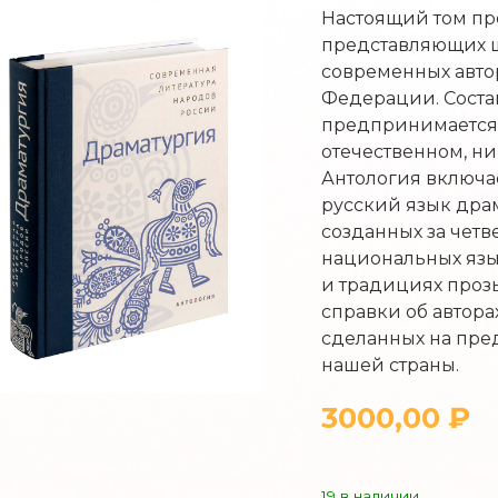
Настоящий том пр
представляющих 
современных авто
Федерации. Соста
предпринимается 
отечественном, н
Антология включа
русский язык дра
созданных за четв
национальных язык
и традициях проз
справки об автора
сделанных на пред
нашей страны.
3000,00
₽
19 в наличии