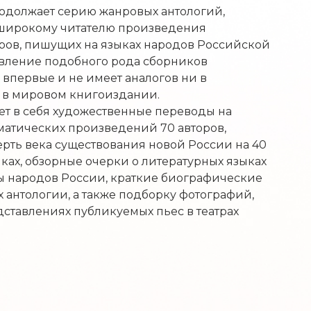
одолжает серию жанровых антологий,
широкому читателю произведения
ров, пишущих на языках народов Российской
вление подобного рода сборников
впервые и не имеет аналогов ни в
и в мировом книгоиздании.
ет в себя художественные переводы на
матических произведений 70 авторов,
ерть века существования новой России на 40
ах, обзорные очерки о литературных языках
ы народов России, краткие биографические
х антологии, а также подборку фотографий,
ставлениях публикуемых пьес в театрах