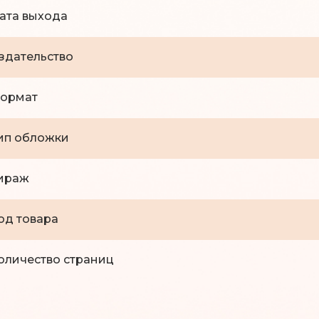
ата выхода
здательство
ормат
ип обложки
ираж
од товара
оличество страниц